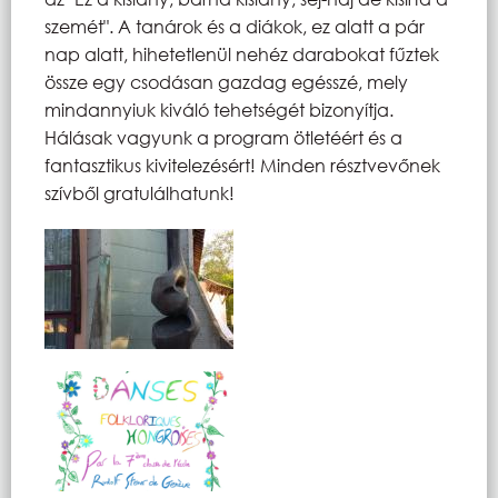
szemét". A tanárok és a diákok, ez alatt a pár
nap alatt, hihetetlenül nehéz darabokat fűztek
össze egy csodásan gazdag egésszé, mely
mindannyiuk kiváló tehetségét bizonyítja.
Hálásak vagyunk a program ötletéért és a
fantasztikus kivitelezésért! Minden résztvevőnek
szívből gratulálhatunk!