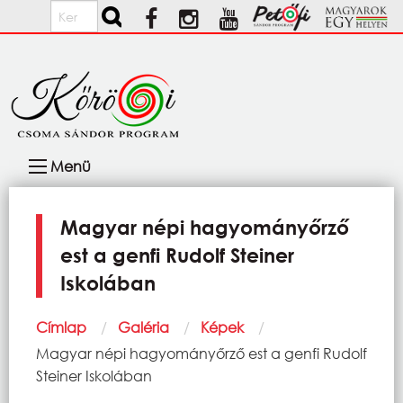
Ugrás a tartalomra
Keresés
Fő
Menü
navigáció
Magyar népi hagyományőrző
est a genfi Rudolf Steiner
Iskolában
Morzsa
Címlap
Galéria
Képek
Current:
Magyar népi hagyományőrző est a genfi Rudolf
Steiner Iskolában