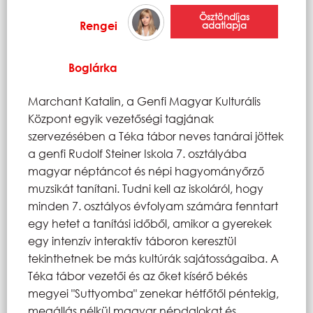
Ösztöndíjas
Rengei
adatlapja
Boglárka
Marchant Katalin, a Genfi Magyar Kulturális
Központ egyik vezetőségi tagjának
szervezésében a Téka tábor neves tanárai jöttek
a genfi Rudolf Steiner Iskola 7. osztályába
magyar néptáncot és népi hagyományőrző
muzsikát tanítani. Tudni kell az iskoláról, hogy
minden 7. osztályos évfolyam számára fenntart
egy hetet a tanítási időből, amikor a gyerekek
egy intenzív interaktív táboron keresztül
tekinthetnek be más kultúrák sajátosságaiba. A
Téka tábor vezetői és az őket kísérő békés
megyei "Suttyomba" zenekar hétfőtől péntekig,
megállás nélkül magyar népdalokat és