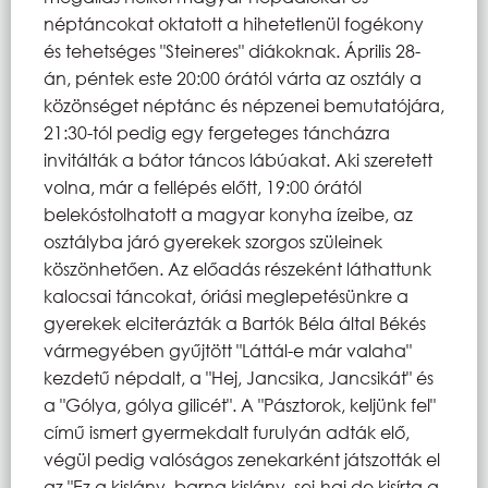
néptáncokat oktatott a hihetetlenül fogékony
és tehetséges "Steineres" diákoknak. Április 28-
án, péntek este 20:00 órától várta az osztály a
közönséget néptánc és népzenei bemutatójára,
21:30-tól pedig egy fergeteges táncházra
invitálták a bátor táncos lábúakat. Aki szeretett
volna, már a fellépés előtt, 19:00 órától
belekóstolhatott a magyar konyha ízeibe, az
osztályba járó gyerekek szorgos szüleinek
köszönhetően. Az előadás részeként láthattunk
kalocsai táncokat, óriási meglepetésünkre a
gyerekek elciterázták a Bartók Béla által Békés
vármegyében gyűjtött "Láttál-e már valaha"
kezdetű népdalt, a "Hej, Jancsika, Jancsikát" és
a "Gólya, gólya gilicét". A "Pásztorok, keljünk fel"
című ismert gyermekdalt furulyán adták elő,
végül pedig valóságos zenekarként játszották el
az "Ez a kislány, barna kislány, sej-haj de kisírta a