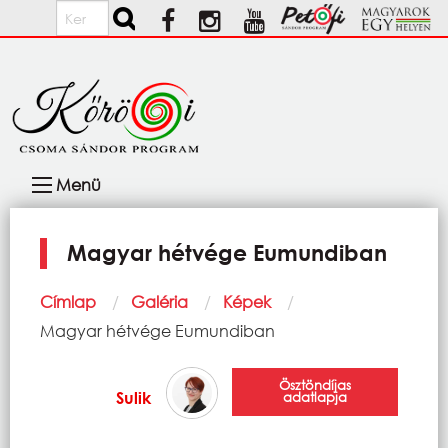
Ugrás a tartalomra
Keresés
Fő
Menü
navigáció
Magyar hétvége Eumundiban
Morzsa
Címlap
Galéria
Képek
Current:
Magyar hétvége Eumundiban
Ösztöndíjas
Sulik
adatlapja