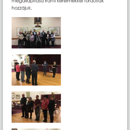
megállapítása iránti kérelmekkel fordultak
hozzájuk.