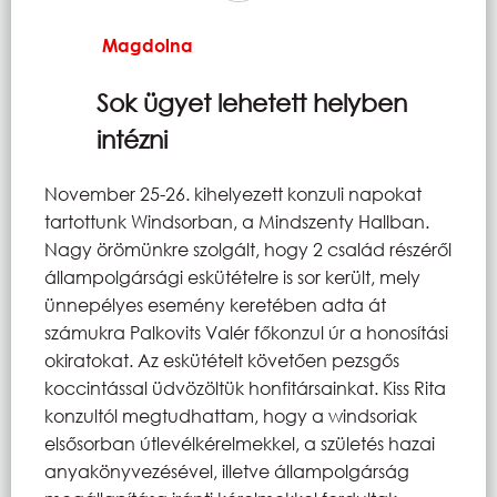
Magdolna
Sok ügyet lehetett helyben
intézni
November 25-26. kihelyezett konzuli napokat
tartottunk Windsorban, a Mindszenty Hallban.
Nagy örömünkre szolgált, hogy 2 család részéről
állampolgársági eskütételre is sor került, mely
ünnepélyes esemény keretében adta át
számukra Palkovits Valér főkonzul úr a honosítási
okiratokat. Az eskütételt követően pezsgős
koccintással üdvözöltük honfitársainkat. Kiss Rita
konzultól megtudhattam, hogy a windsoriak
elsősorban útlevélkérelmekkel, a születés hazai
anyakönyvezésével, illetve állampolgárság