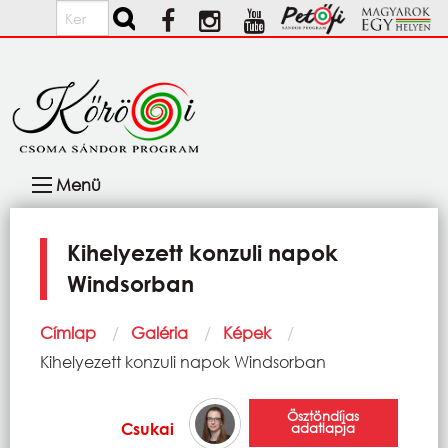
Ugrás a tartalomra
Keresés
Fő
Menü
navigáció
Kihelyezett konzuli napok
Windsorban
Morzsa
Címlap
Galéria
Képek
Current:
Kihelyezett konzuli napok Windsorban
Ösztöndíjas
Csukai
adatlapja