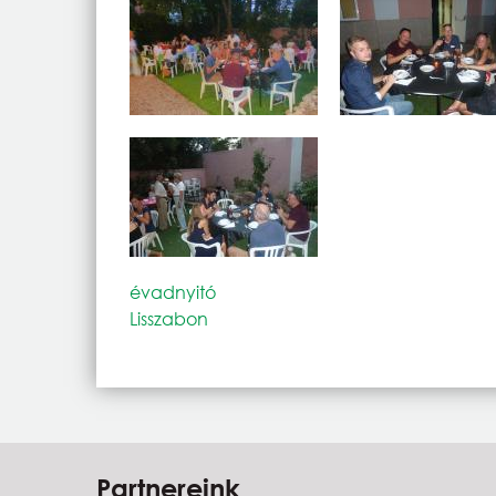
évadnyitó
Lisszabon
Partnereink