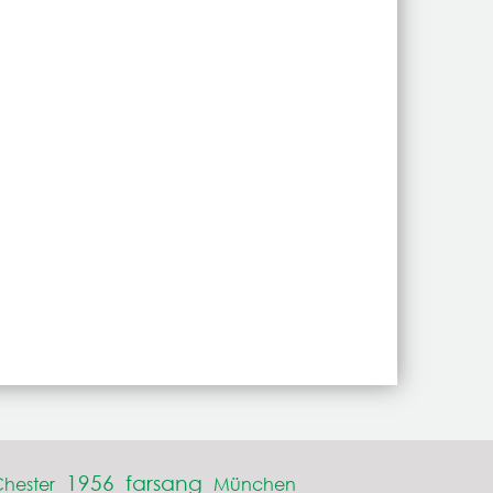
1956
farsang
hester
München