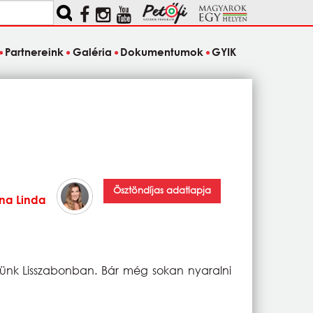
Partnereink
Galéria
Dokumentumok
GYIK
Ösztöndíjas adatlapja
na Linda
ztünk Lisszabonban. Bár még sokan nyaralni