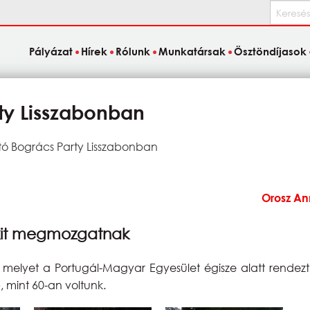
Keresés
Pályázat
Hírek
Rólunk
Munkatársak
Ösztöndíjasok
ty Lisszabonban
tó Bogrács Party Lisszabonban
Orosz An
kit megmozgatnak
k, melyet a Portugál-Magyar Egyesület égisze alatt rende
, mint 60-an voltunk.