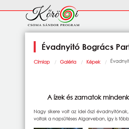
Ugrás a tartalomra
Fő
navigáció
Évadnyitó Bogrács Par
Morzsa
Current:
Évadnyi
Címlap
Galéria
Képek
A ízek és zamatok minden
Nagy sikere volt az idei őszi évadnyitóna
voltak a napsütéses Algarveban, így is több