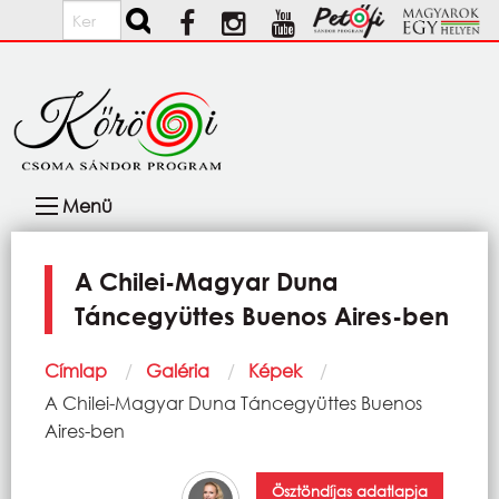
Ugrás a tartalomra
Keresés
Fő
Menü
navigáció
A Chilei-Magyar Duna
Táncegyüttes Buenos Aires-ben
Morzsa
Címlap
Galéria
Képek
Current:
A Chilei-Magyar Duna Táncegyüttes Buenos
Aires-ben
Ösztöndíjas adatlapja