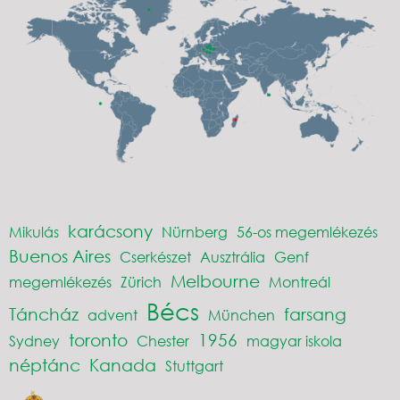
karácsony
Mikulás
Nürnberg
56-os megemlékezés
Buenos Aires
Cserkészet
Ausztrália
Genf
Melbourne
megemlékezés
Zürich
Montreál
Bécs
Táncház
farsang
advent
München
toronto
1956
Sydney
Chester
magyar iskola
néptánc
Kanada
Stuttgart