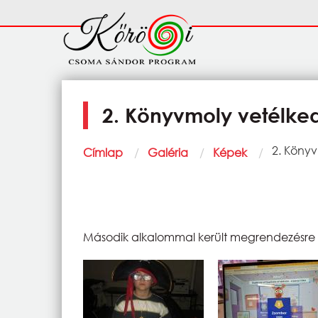
Ugrás a tartalomra
Fő
navigáció
2. Könyvmoly vetélke
Morzsa
Current:
2. Köny
Címlap
Galéria
Képek
Második alkalommal került megrendezésre