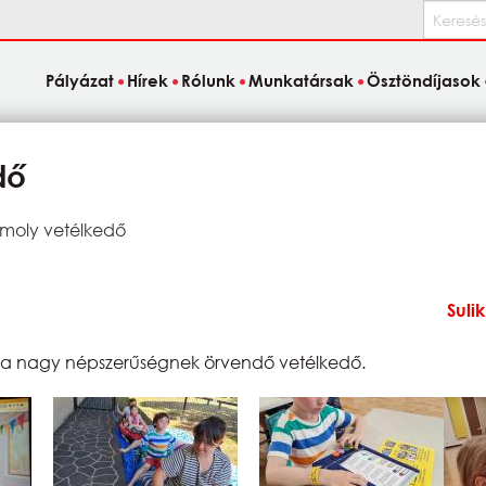
Keresés
Pályázat
Hírek
Rólunk
Munkatársak
Ösztöndíjasok
dő
vmoly vetélkedő
Suli
 a nagy népszerűségnek örvendő vetélkedő.