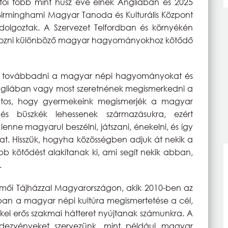
tói több mint húsz éve élnek Angliában és 2025
Birminghami Magyar Tanoda és Kulturális Központ
 dolgoztak. A Szervezet Telfordban és környékén
gcélozni különböző magyar hagyományokhoz kötődő
 és továbbadni a magyar népi hagyományokat és
ek Angliában vagy most szeretnének megismerkedni a
tos, hogy gyermekeink megismerjék a magyar
és büszkék lehessenek származásukra, ezért
enne magyarul beszélni, játszani, énekelni, és így
. Hisszük, hogyha közösségben adjuk át nekik a
 kötődést alakítanak ki, ami segít nekik abban,
.
kmői Tájházzal Magyarországon, akik 2010-ben az
orban a magyar népi kultúra megismertetése a cél,
kel erős szakmai hátteret nyújtanak számunkra. A
dezvényeket szervezünk, mint például magyar