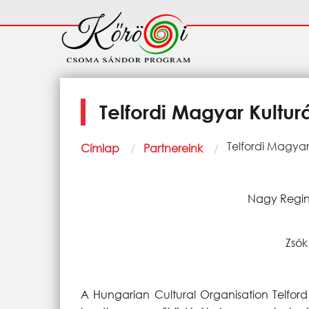
Ugrás a tartalomra
Fő
navigáció
Telfordi Magyar Kulturá
Morzsa
Current:
Telfordi Magyar 
Címlap
Partnereink
Nagy Regin
Zsók
A Hungarian Cultural Organisation Telford 