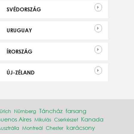
SVÉDORSZÁG
URUGUAY
ÍRORSZÁG
ÚJ-ZÉLAND
Táncház
farsang
ürich
Nürnberg
Buenos Aires
Kanada
Mikulás
Cserkészet
karácsony
usztrália
Montreál
Chester