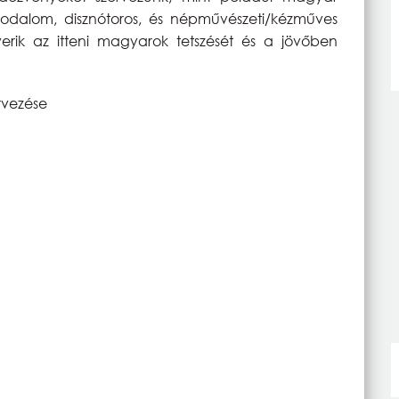
dalom, disznótoros, és népművészeti/kézműves
rik az itteni magyarok tetszését és a jövőben
rvezése