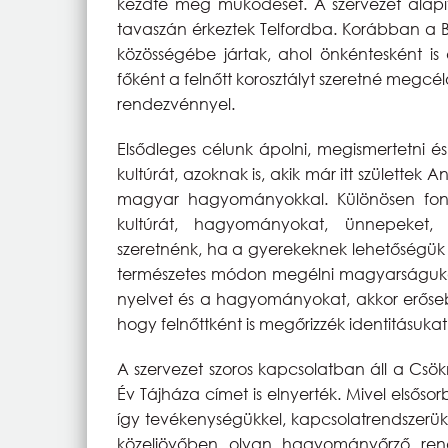
kezdte meg működését. A szervezet alapí
tavaszán érkeztek Telfordba. Korábban a 
közösségébe jártak, ahol önkéntesként is
főként a felnőtt korosztályt szeretné me
rendezvénnyel.
Elsődleges célunk ápolni, megismertetni
kultúrát, azoknak is, akik már itt születt
magyar hagyományokkal. Különösen fon
kultúrát, hagyományokat, ünnepeket, 
szeretnénk, ha a gyerekeknek lehetőségük l
természetes módon megélni magyarságukat
nyelvet és a hagyományokat, akkor erősebb
hogy felnőttként is megőrizzék identitásukat
A szervezet szoros kapcsolatban áll a Csö
Év Tájháza címet is elnyerték. Mivel elsős
így tevékenységükkel, kapcsolatrendszerük
közeljövőben olyan hagyományőrző ren