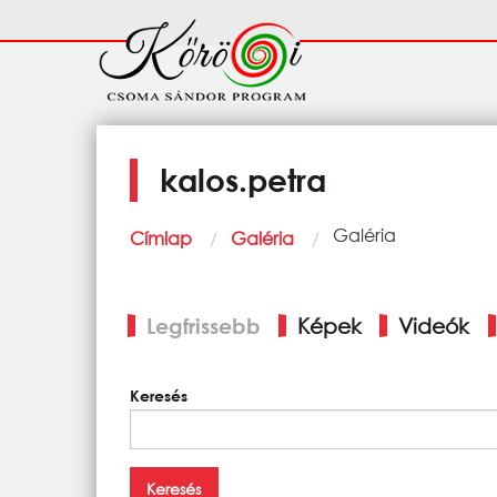
Ugrás a tartalomra
Fő
navigáció
kalos.petra
Morzsa
Current:
Galéria
Címlap
Galéria
Elsődleges
Legfrissebb
Képek
Videók
fülek
Keresés