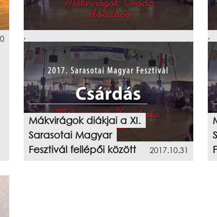
,
,
20
Mákvirágok diákjai a XI.
Sarasotai Magyar
Fesztivál fellépői között
F
2017.10.31