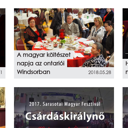
A magyar költészet
napja az ontariói
Windsorban
01
2018.05.28