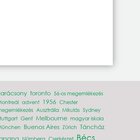
karácsony
toronto
56-os megemlékezés
1956
ontreál
advent
Chester
megemlékezés
Ausztrália
Mikulás
Sydney
Melbourne
tuttgart
Genf
magyar iskola
Buenos Aires
Táncház
München
Zürich
Bécs
farsang
Nürnberg
Cserkészet