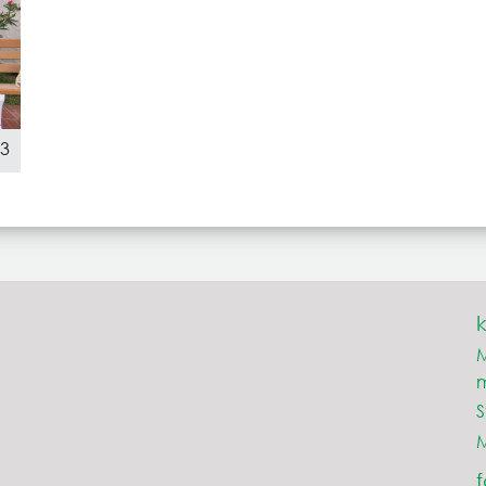
23
M
S