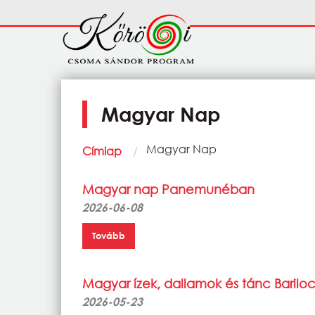
Ugrás a tartalomra
Fő
navigáció
Magyar Nap
Morzsa
Current:
Magyar Nap
Címlap
Magyar nap Panemunéban
2026-06-08
Tovább
Magyar ízek, dallamok és tánc Baril
2026-05-23