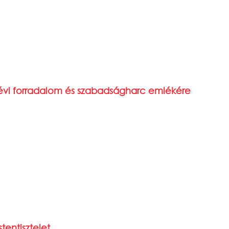
évi forradalom és szabadságharc emlékére
tentisztelet