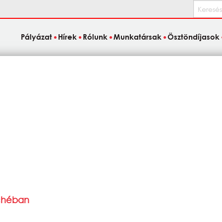
Keresés
Pályázat
Hírek
Rólunk
Munkatársak
Ösztöndíjasok
ochéban