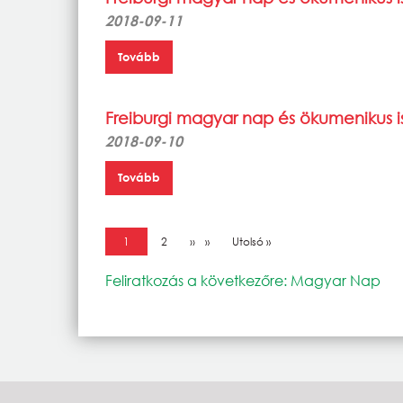
2018-09-11
Tovább
Freiburgi magyar nap és ökumenikus is
2018-09-10
Tovább
Oldalszámozás
Jelenlegi oldal
1
Oldal
2
Következő oldal
››
Utolsó oldal
Utolsó »
Feliratkozás a következőre: Magyar Nap