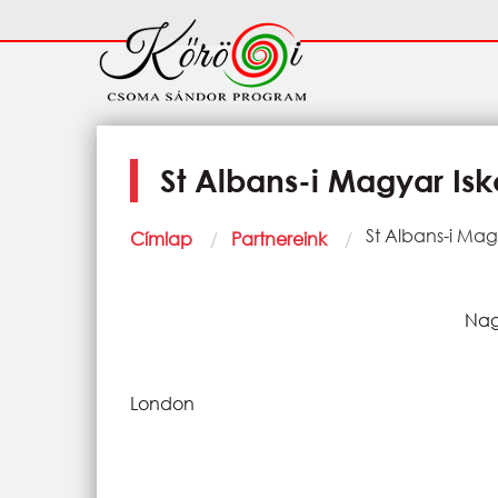
Ugrás a tartalomra
Fő
navigáció
St Albans-i Magyar Isk
Morzsa
Current:
St Albans-i Mag
Címlap
Partnereink
Nag
London