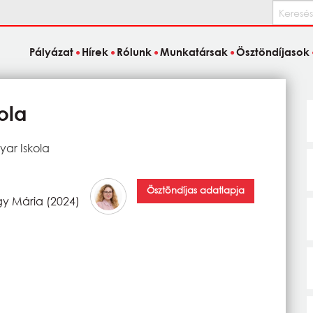
Keresés
Pályázat
Hírek
Rólunk
Munkatársak
Ösztöndíjasok
ola
yar Iskola
Ösztöndíjas adatlapja
y Mária (2024)