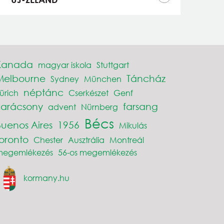
Kanada
magyar iskola
Stuttgart
Melbourne
Táncház
Sydney
München
néptánc
ürich
Cserkészet
Genf
karácsony
farsang
advent
Nürnberg
Bécs
Buenos Aires
1956
Mikulás
toronto
Chester
Ausztrália
Montreál
megemlékezés
56-os megemlékezés
kormany.hu