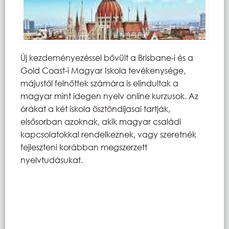
Új kezdeményezéssel bővült a Brisbane-i és a
Gold Coast-i Magyar Iskola tevékenysége,
májustól felnőttek számára is elindultak a
magyar mint idegen nyelv online kurzusok. Az
órákat a két iskola ösztöndíjasai tartják,
elsősorban azoknak, akik magyar családi
kapcsolatokkal rendelkeznek, vagy szeretnék
fejleszteni korábban megszerzett
nyelvtudásukat.