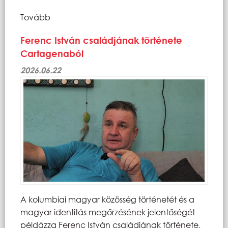
Tovább
Ferenc István családjának története
Cartagenaból
2026.06.22
A kolumbiai magyar közösség történetét és a
magyar identitás megőrzésének jelentőségét
példázza Ferenc István családjának története,