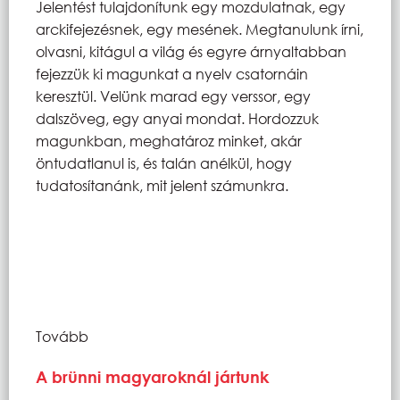
Jelentést tulajdonítunk egy mozdulatnak, egy
arckifejezésnek, egy mesének. Megtanulunk írni,
olvasni, kitágul a világ és egyre árnyaltabban
fejezzük ki magunkat a nyelv csatornáin
keresztül. Velünk marad egy verssor, egy
dalszöveg, egy anyai mondat. Hordozzuk
magunkban, meghatároz minket, akár
öntudatlanul is, és talán anélkül, hogy
tudatosítanánk, mit jelent számunkra.
Tovább
A brünni magyaroknál jártunk