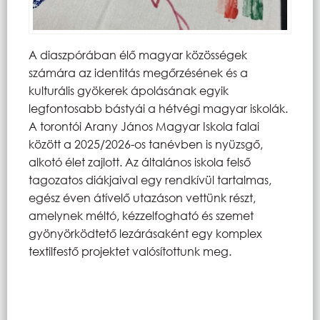
A diaszpórában élő magyar közösségek
számára az identitás megőrzésének és a
kulturális gyökerek ápolásának egyik
legfontosabb bástyái a hétvégi magyar iskolák.
A torontói Arany János Magyar Iskola falai
között a 2025/2026-os tanévben is nyüzsgő,
alkotó élet zajlott. Az általános iskola felső
tagozatos diákjaival egy rendkívül tartalmas,
egész éven átívelő utazáson vettünk részt,
amelynek méltó, kézzelfogható és szemet
gyönyörködtető lezárásaként egy komplex
textilfestő projektet valósítottunk meg.