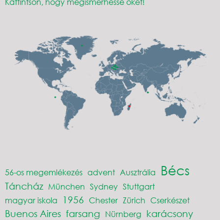
Kattintson, hogy megismerhesse őket!
Bécs
56-os megemlékezés
advent
Ausztrália
Táncház
München
Sydney
Stuttgart
1956
magyar iskola
Chester
Zürich
Cserkészet
Buenos Aires
farsang
karácsony
Nürnberg