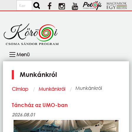
Ugrás a tartalomra
Keresés
Fő
Menü
navigáció
Munkánkról
Morzsa
Current:
Munkánkról
Címlap
Munkánkról
Táncház az UMO-ban
2026.08.01