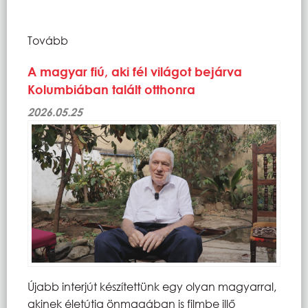
Tovább
A magyar fiú, aki fél világot bejárva
Kolumbiában talált otthonra
2026.05.25
Újabb interjút készítettünk egy olyan magyarral,
akinek életútja önmagában is filmbe illő