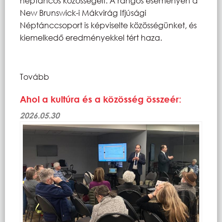
néptáncos közösségeit. A rangos eseményen a
New Brunswick-i Mákvirág Ifjúsági
Néptánccsoport is képviselte közösségünket, és
kiemelkedő eredményekkel tért haza.
Tovább
Ahol a kultúra és a közösség összeér:
2026.05.30