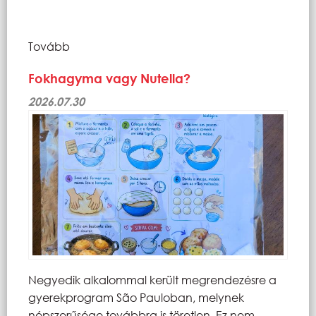
Tovább
Fokhagyma vagy Nutella?
2026.07.30
Negyedik alkalommal került megrendezésre a
gyerekprogram São Pauloban, melynek
népszerűsége továbbra is töretlen. Ez nem