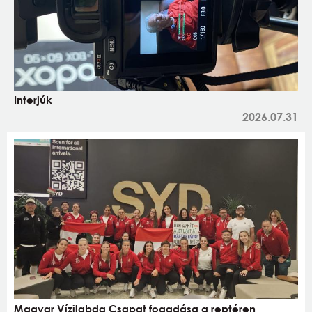
Interjúk
2026.07.31
Magyar Vízilabda Csapat fogadása a reptéren