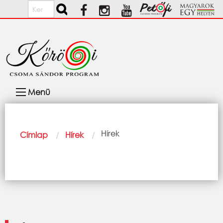
Ugrás a tartalomra
Keresés
Fő
Menü
navigáció
Morzsa
Current:
Hírek
Címlap
Hírek