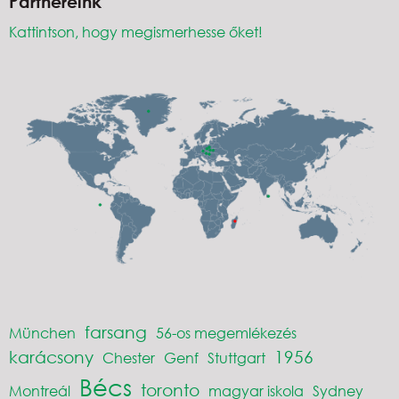
Partnereink
Kattintson, hogy megismerhesse őket!
farsang
München
56-os megemlékezés
karácsony
1956
Chester
Genf
Stuttgart
Bécs
toronto
Montreál
magyar iskola
Sydney