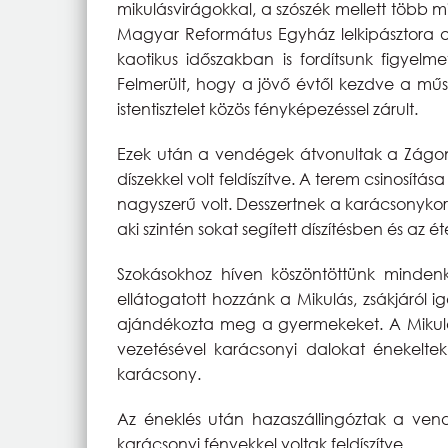
mikulásvirágokkal, a szószék mellett több m
Magyar Református Egyház lelkipásztora ar
kaotikus időszakban is fordítsunk figyelm
Felmerült, hogy a jövő évtől kezdve a mű
istentisztelet közös fényképezéssel zárult.
Ezek után a vendégek átvonultak a Zágonyi
díszekkel volt feldíszítve. A terem csinosít
nagyszerű volt. Desszertnek a karácsonykor
aki szintén sokat segített díszítésben és az ét
Szokásokhoz híven köszöntöttünk mindenk
ellátogatott hozzánk a Mikulás, zsákjáról 
ajándékozta meg a gyermekeket. A Mikulás
vezetésével karácsonyi dalokat énekelte
karácsony.
Az éneklés után hazaszállingóztak a ven
karácsonyi fényekkel voltak feldíszítve.