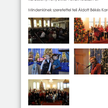
Mindenkinek szeretettel teli Áldott Békés K