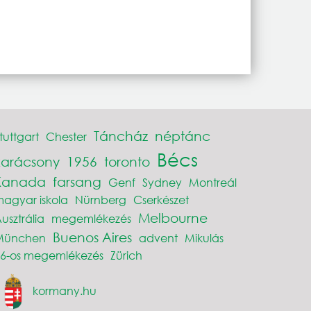
Táncház
néptánc
tuttgart
Chester
Bécs
karácsony
1956
toronto
Kanada
farsang
Genf
Sydney
Montreál
agyar iskola
Nürnberg
Cserkészet
Melbourne
usztrália
megemlékezés
Buenos Aires
München
advent
Mikulás
6-os megemlékezés
Zürich
kormany.hu