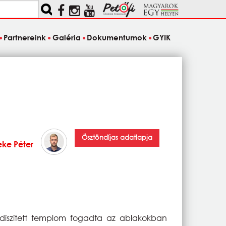
Partnereink
Galéria
Dokumentumok
GYIK
Ösztöndíjas adatlapja
eke Péter
ldíszített templom fogadta az ablakokban