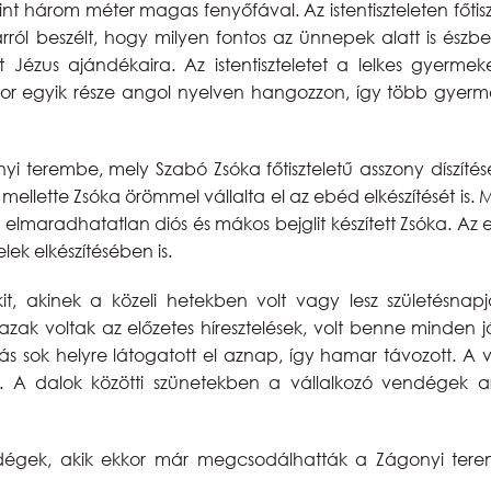
int három méter magas fenyőfával. Az istentiszteleten főti
ról beszélt, hogy milyen fontos az ünnepek alatt is ész
et Jézus ajándékaira. Az istentiszteletet a lelkes gyerme
sor egyik része angol nyelven hangozzon, így több gyerm
 terembe, mely Szabó Zsóka főtiszteletű asszony díszíté
ása mellette Zsóka örömmel vállalta el az ebéd elkészítését i
 elmaradhatatlan diós és mákos bejglit készített Zsóka. Az
elek elkészítésében is.
it, akinek a közeli hetekben volt vagy lesz születésn
igazak voltak az előzetes híresztelések, volt benne minden
 sok helyre látogatott el aznap, így hamar távozott. A 
k. A dalok közötti szünetekben a vállalkozó vendégek ar
dégek, akik ekkor már megcsodálhatták a Zágonyi terem