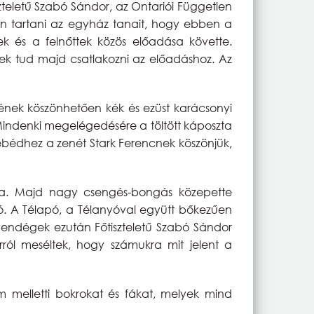
szteletű Szabó Sándor, az Ontariói Független
ben tartani az egyház tanait, hogy ebben a
kek és a felnőttek közös előadása követte.
ek tud majd csatlakozni az előadáshoz. Az
sének köszönhetően kék és ezüst karácsonyi
s. Mindenki megelégedésére a töltött káposzta
 ebédhez a zenét Stark Ferencnek köszönjük,
apja. Majd nagy csengés-bongás közepette
 jó. A Télapó, a Télanyóval együtt bőkezűen
vendégek ezután Főtiszteletű Szabó Sándor
ról meséltek, hogy számukra mit jelent a
 melletti bokrokat és fákat, melyek mind