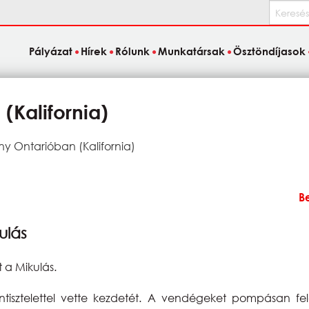
Keresés
Pályázat
Hírek
Rólunk
Munkatársak
Ösztöndíjasok
(Kalifornia)
y Ontarióban (Kalifornia)
B
ulás
 a Mikulás.
tisztelettel vette kezdetét. A vendégeket pompásan fe