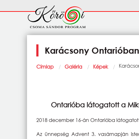
Ugrás a tartalomra
Fő
navigáció
Karácsony Ontarióban 
Morzsa
Current:
Karácson
Címlap
Galéria
Képek
Ontarióba látogatott a Mik
2018 december 16-án Ontarióba látogatott
Az ünnepség Advent 3. vasárnapján isten